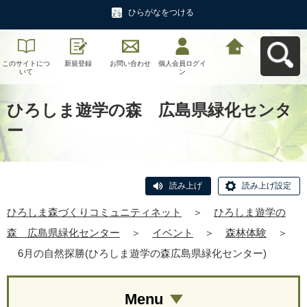
ひらがなをつける
このサイトにつ
新規登録
お問い合わせ
個人会員ログイ
ひろしま森づく
いて
ン
りコミュニティ
ネットへ戻る
ひろしま遊学の森 広島県緑化センタ
ー
読み上げ
読み上げ設定
ひろしま森づくりコミュニティネット
＞
ひろしま遊学の
森 広島県緑化センター
＞
イベント
＞
森林体験
＞
6月の自然探勝(ひろしま遊学の森広島県緑化センター)
Menu