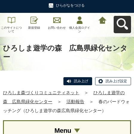
ひらがなをつける
このサイトにつ
新規登録
お問い合わせ
個人会員ログイ
ひろしま森づく
いて
ン
りコミュニティ
ネットへ戻る
ひろしま遊学の森 広島県緑化センタ
ー
読み上げ
読み上げ設定
ひろしま森づくりコミュニティネット
＞
ひろしま遊学の
森 広島県緑化センター
＞
活動報告
＞
春のバードウォ
ッチング（ひろしま遊学の森広島県緑化センター）
Menu