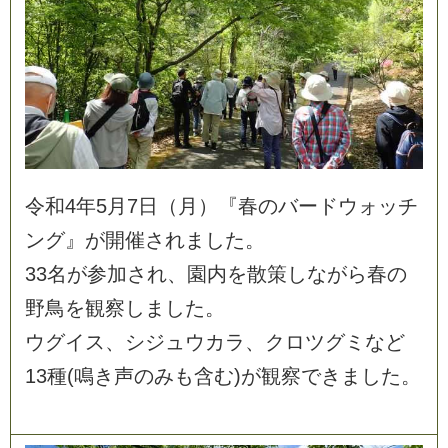
令
和
4
年
5
月
7
日
（
月
）
『
春
の
バ
ー
ド
ウ
ォ
ッ
チ
ン
グ
』
が
開
催
さ
れ
ま
し
た
。
3
3
名
が
参
加
さ
れ
、
園
内
を
散
策
し
な
が
ら
春
の
野
鳥
を
観
察
し
ま
し
た
。
ウ
グ
イ
ス
、
シ
ジ
ュ
ウ
カ
ラ
、
ク
ロ
ツ
グ
ミ
な
ど
1
3
種
(
鳴
き
声
の
み
も
含
む
)
が
観
察
で
き
ま
し
た
。