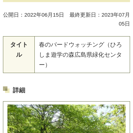
公開日：2022年06月15日 最終更新日：2023年07月
05日
タイト
春
の
バ
ー
ド
ウ
ォ
ッ
チ
ン
グ
（
ひ
ろ
ル
し
ま
遊
学
の
森
広
島
県
緑
化
セ
ン
タ
ー
）
詳細