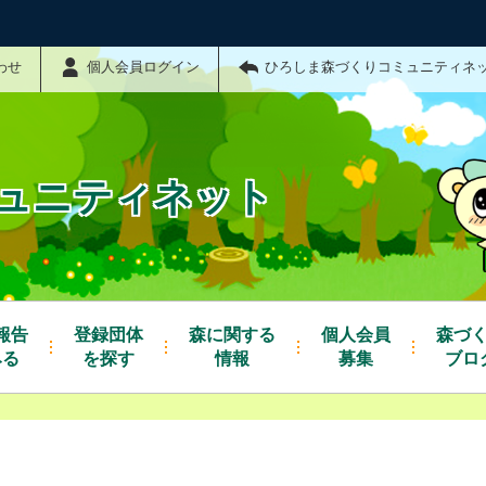
わせ
個人会員ログイン
ひろしま森づくりコミュニティネ
ュニティネット
報告
登録団体
森に関する
個人会員
森づ
みる
を探す
情報
募集
ブロ