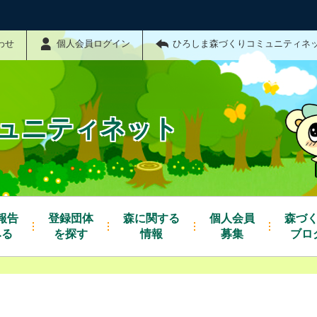
わせ
個人会員ログイン
ひろしま森づくりコミュニティネ
ュニティネット
報告
登録団体
森に関する
個人会員
森づ
みる
を探す
情報
募集
ブロ