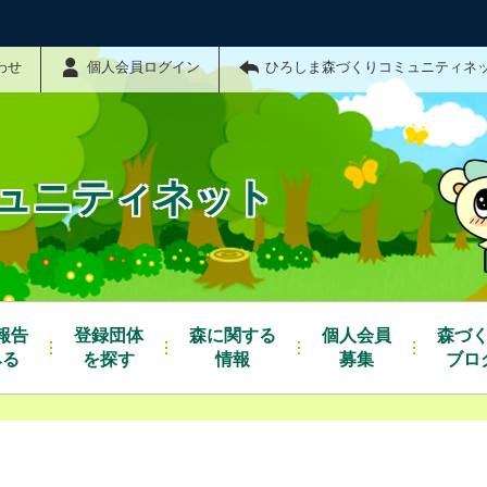
わせ
個人会員ログイン
ひろしま森づくりコミュニティネ
ュニティネット
報告
登録団体
森に関する
個人会員
森づ
みる
を探す
情報
募集
ブロ