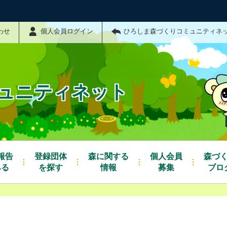
わせ
個人会員ログイン
ひろしま森づくりコミュニティネ
ュニティネット
報告
登録団体
森に関する
個人会員
森づ
みる
を探す
情報
募集
ブロ