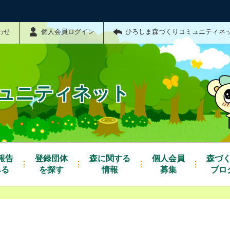
わせ
個人会員ログイン
ひろしま森づくりコミュニティネ
ュニティネット
報告
登録団体
森に関する
個人会員
森づ
みる
を探す
情報
募集
ブロ