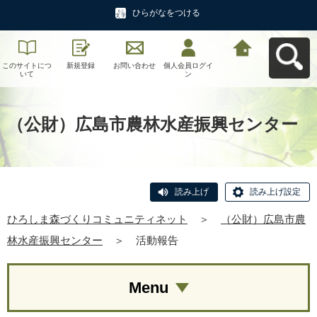
ひらがなをつける
このサイトにつ
新規登録
お問い合わせ
個人会員ログイ
ひろしま森づく
いて
ン
りコミュニティ
ネットへ戻る
（公財）広島市農林水産振興センター
読み上げ
読み上げ設定
ひろしま森づくりコミュニティネット
＞
（公財）広島市農
林水産振興センター
＞
活動報告
Menu